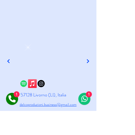
57128 Livorno (LI), Italia
1
1
delcoproduzioni.business@gmail.com
© 2025 by Delco Music Studio.